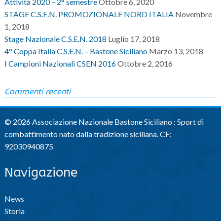
Attività 2020 – 2° semestre
Ottobre 6, 2020
STAGE C.S.E.N. PROMOZIONALE NORD ITALIA
Novembre
1, 2018
Stage Nazionale C.S.E.N. 2018
Luglio 17, 2018
4° Coppa Italia C.S.E.N. – Bastone Siciliano
Marzo 13, 2018
I Campioni Nazionali CSEN 2016
Ottobre 2, 2016
Commenti recenti
© 2026 Associazione Nazionale Bastone Siciliano : Sport di
combattimento nato dalla tradizione siciliana. CF:
92030940875
Navigazione
News
Storia