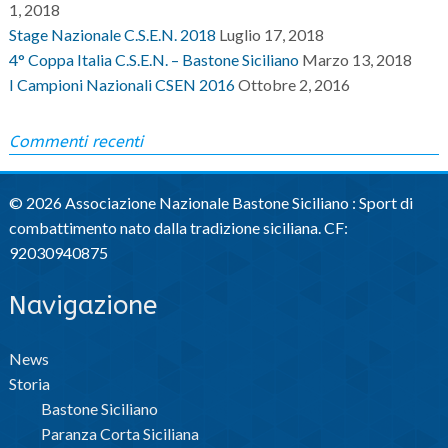
1, 2018
Stage Nazionale C.S.E.N. 2018
Luglio 17, 2018
4° Coppa Italia C.S.E.N. – Bastone Siciliano
Marzo 13, 2018
I Campioni Nazionali CSEN 2016
Ottobre 2, 2016
Commenti recenti
© 2026 Associazione Nazionale Bastone Siciliano : Sport di
combattimento nato dalla tradizione siciliana. CF:
92030940875
Navigazione
News
Storia
Bastone Siciliano
Paranza Corta Siciliana