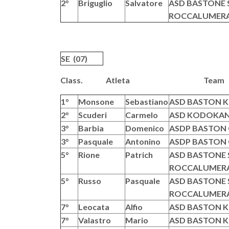
2°
Briguglio
Salvatore
ASD BASTONE S
ROCCALUMER
SE (07)
Class. Atleta T
1°
Monsone
Sebastiano
ASD BASTON KR
2°
Scuderi
Carmelo
ASD KODOKAN 
3°
Barbia
Domenico
ASDP BASTON G
3°
Pasquale
Antonino
ASDP BASTON G
5°
Rione
Patrich
ASD BASTONE S
ROCCALUMER
5°
Russo
Pasquale
ASD BASTONE S
ROCCALUMER
7°
Leocata
Alfio
ASD BASTON KR
7°
Valastro
Mario
ASD BASTON KR