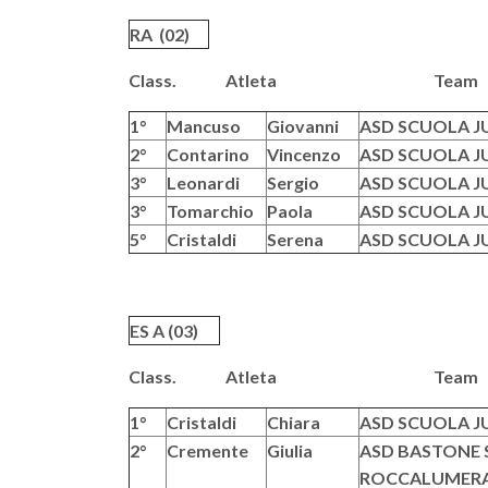
RA (02)
Class. Atleta T
1°
Mancuso
Giovanni
ASD SCUOLA J
2°
Contarino
Vincenzo
ASD SCUOLA J
3°
Leonardi
Sergio
ASD SCUOLA J
3°
Tomarchio
Paola
ASD SCUOLA J
5°
Cristaldi
Serena
ASD SCUOLA J
ES A (03)
Class. Atleta T
1°
Cristaldi
Chiara
ASD SCUOLA J
2°
Cremente
Giulia
ASD BASTONE S
ROCCALUMER