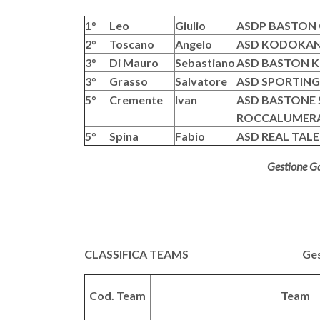
1°
Leo
Giulio
ASDP BASTON G
2°
Toscano
Angelo
ASD KODOKAN 
3°
Di Mauro
Sebastiano
ASD BASTON KR
3°
Grasso
Salvatore
ASD SPORTING
5°
Cremente
Ivan
ASD BASTONE S
ROCCALUMER
5°
Spina
Fabio
ASD REAL TAL
Gestione Ga
CLASSIFICA TEAMS Gestione Gar
Cod. Team
Team