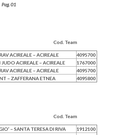
Pag. 01
eam Cod. Team
AV ACIREALE – ACIREALE
4095700
JUDO ACIREALE – ACIREALE
1767000
AV ACIREALE – ACIREALE
4095700
ENT – ZAFFERANA ETNEA
4095800
eam Cod. Team
IO’ – SANTA TERESA DI RIVA
1912100