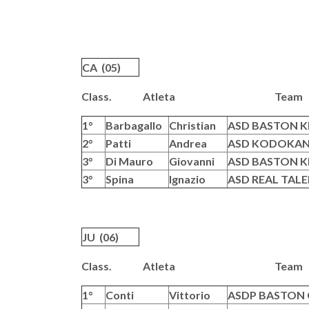
CA (05)
Class. Atleta T
1°
Barbagallo
Christian
ASD BASTON KR
2°
Patti
Andrea
ASD KODOKAN 
3°
Di Mauro
Giovanni
ASD BASTON KR
3°
Spina
Ignazio
ASD REAL TAL
JU (06)
Class. Atleta T
1°
Conti
Vittorio
ASDP BASTON G