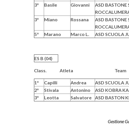
3°
Basile
Giovanni
ASD BASTONE S
ROCCALUMER
3°
Miano
Rossana
ASD BASTONE S
ROCCALUMER
5°
Marano
Marco L.
ASD SCUOLA J
ES B (04)
Class. Atleta T
1°
Capilli
Andrea
ASD SCUOLA J
2°
Stivala
Antonino
ASD KOBRA KA
3°
Leotta
Salvatore
ASD BASTON KR
Gestione Ga