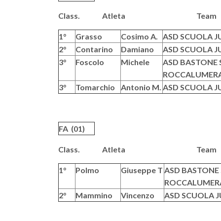
Class. Atleta T
1°
Grasso
Cosimo A.
ASD SCUOLA J
2°
Contarino
Damiano
ASD SCUOLA J
3°
Foscolo
Michele
ASD BASTONE S
ROCCALUMER
3°
Tomarchio
Antonio M.
ASD SCUOLA J
FA (01)
Class. Atleta T
1°
Polmo
Giuseppe T
ASD BASTONE S
ROCCALUMER
2°
Mammino
Vincenzo
ASD SCUOLA J