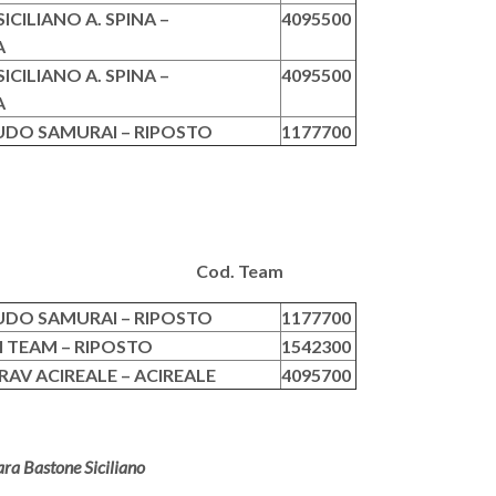
ICILIANO A. SPINA –
4095500
A
ICILIANO A. SPINA –
4095500
A
UDO SAMURAI – RIPOSTO
1177700
eam Cod. Team
UDO SAMURAI – RIPOSTO
1177700
I TEAM – RIPOSTO
1542300
AV ACIREALE – ACIREALE
4095700
ra Bastone Siciliano