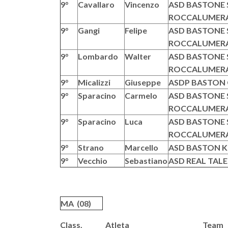
9°
Cavallaro
Vincenzo
ASD BASTONE S
ROCCALUMER
9°
Gangi
Felipe
ASD BASTONE S
ROCCALUMER
9°
Lombardo
Walter
ASD BASTONE S
ROCCALUMER
9°
Micalizzi
Giuseppe
ASDP BASTON G
9°
Sparacino
Carmelo
ASD BASTONE S
ROCCALUMER
9°
Sparacino
Luca
ASD BASTONE S
ROCCALUMER
9°
Strano
Marcello
ASD BASTON KR
9°
Vecchio
Sebastiano
ASD REAL TAL
MA (08)
Class. Atleta T