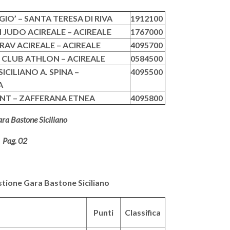
IO’ – SANTA TERESA DI RIVA
1912100
JUDO ACIREALE – ACIREALE
1767000
AV ACIREALE – ACIREALE
4095700
 CLUB ATHLON – ACIREALE
0584500
ICILIANO A. SPINA –
4095500
A
ENT – ZAFFERANA ETNEA
4095800
ra Bastone Siciliano
Pag. 02
a Bastone Siciliano
Punti
Classifica